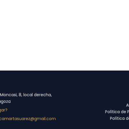
 Moncasi, 8, local derecha,
agoza
A
gar?
Política de 
Política 
nicamartasuarez@gmail.com