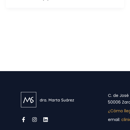
C. de José
50006 Zar
¿Cómo lle
email:
cli