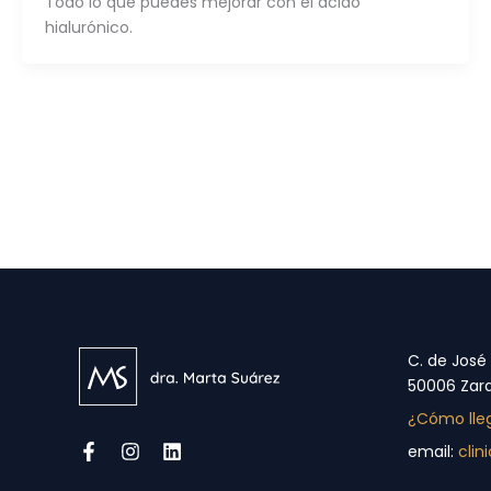
Todo lo que puedes mejorar con el ácido
hialurónico.
C. de José
50006 Zar
¿Cómo lle
email:
cli