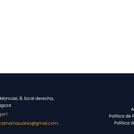
 Moncasi, 8, local derecha,
agoza
A
gar?
Política de 
Política 
nicamartasuarez@gmail.com