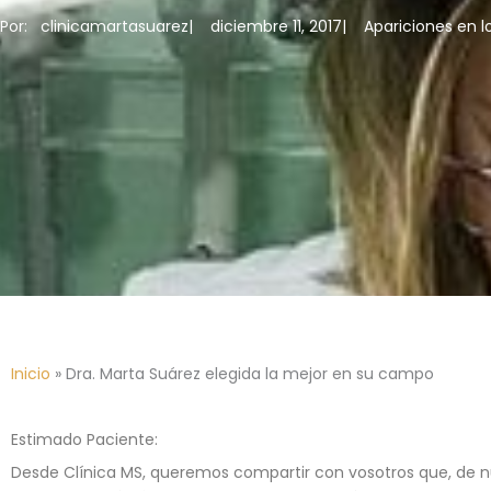
Por:
clinicamartasuarez
|
diciembre 11, 2017
|
Apariciones en l
Inicio
»
Dra. Marta Suárez elegida la mejor en su campo
Estimado Paciente:
Desde Clínica MS, queremos compartir con vosotros que, de n