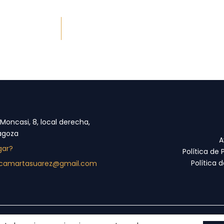
 Moncasi, 8, local derecha,
agoza
A
gar?
Política de 
Política 
nicamartasuarez@gmail.com