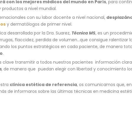
rá con los mejores médicos del mundo en París
, para conti
y productos a nivel mundial.
ernacionales con su labor docente a nivel nacional,
desplazánd
cos
y dermatólogos de primer nivel.
a desarrollada por la Dra. Suarez,
Técnica MS
, es un procedim
arrugas, flaccidez, perdida de volumen…que consigue ralentizar l
onando los puntos estratégicos en cada paciente, de manera tota
vo
.
 clave transmitir a todos nuestros pacientes información clara
a
, de manera que puedan elegir con libertad y conocimiento l
estra
clínica estética de referencia
, os comunicamos que, en b
emás de informaros sobre las últimas técnicas en medicina esté