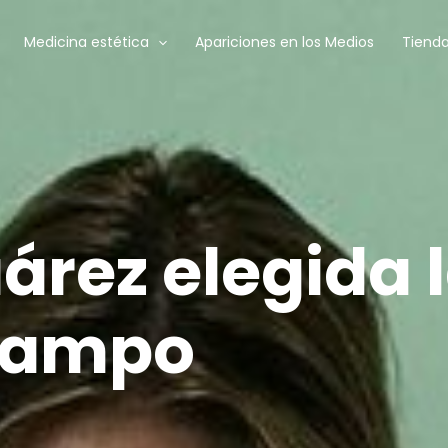
Medicina estética
Apariciones en los Medios
Tienda
árez elegida 
 campo