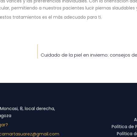
s varices y las preferencias individuales. Con la orientación a
scular, permitiendo a nuestros pacientes lucir piernas slaudables
estos tratamientos es el más adecuado para ti.
Cuidado de la piel en invierno: consejos 
 Moncasi, 8, local derecha,
agoza
A
gar?
Política de 
Política 
nicamartasuarez@gmail.com