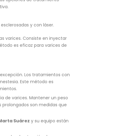
iva.
esclerosadas y con láser.
s varices. Consiste en inyectar
étodo es eficaz para varices de
a excepción. Los tratamientos con
anestesia. Este método es
mientos.
cia de varices. Mantener un peso
dos prolongados son medidas que
Marta Suárez
y su equipo están