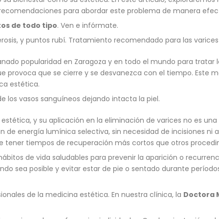
os recomendaciones para abordar este problema de manera efect
os de todo tipo
. Ven e infórmate.
rosis, y puntos rubí. Tratamiento recomendado para las varices 
anado popularidad en Zaragoza y en todo el mundo para tratar la
ue provoca que se cierre y se desvanezca con el tiempo. Este m
ca estética.
e los vasos sanguíneos dejando intacta la piel.
estética, y su aplicación en la eliminación de varices no es un
n de energía lumínica selectiva, sin necesidad de incisiones ni 
ele tener tiempos de recuperación más cortos que otros procedi
ábitos de vida saludables para prevenir la aparición o recurren
uando sea posible y evitar estar de pie o sentado durante perío
onales de la medicina estética. En nuestra clínica, la
Doctora 