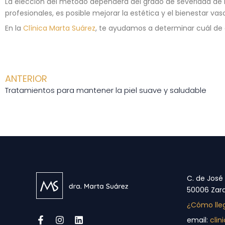
La elección del método dependerá del grado de severidad de la
profesionales, es posible mejorar la estética y el bienestar va
En la
Clínica Marta Suárez
, te ayudamos a determinar cuál de 
ANTERIOR
Tratamientos para mantener la piel suave y saludable
C. de José
50006 Zar
¿Cómo lle
email:
cli