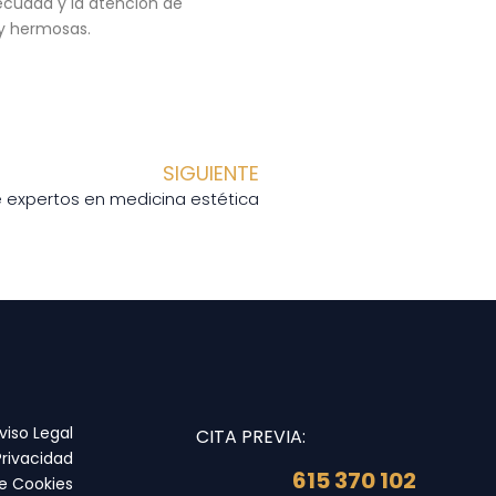
decuada y la atención de
 y hermosas.
SIGUIENTE
de expertos en medicina estética
viso Legal
CITA PREVIA:
Privacidad
615 370 102
de Cookies