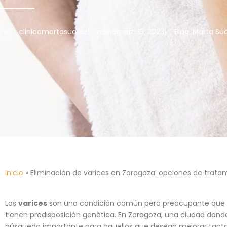
Por:
clinicamartasuarez
|
noviembre 13, 2023
|
Blog
,
Marta Su
Inicio
»
Eliminación de varices en Zaragoza: opciones de trat
Las
varices
son una condición común pero preocupante que af
tienen predisposición genética. En Zaragoza, una ciudad donde 
búsqueda importante para aquellos que desean mejorar tanto 