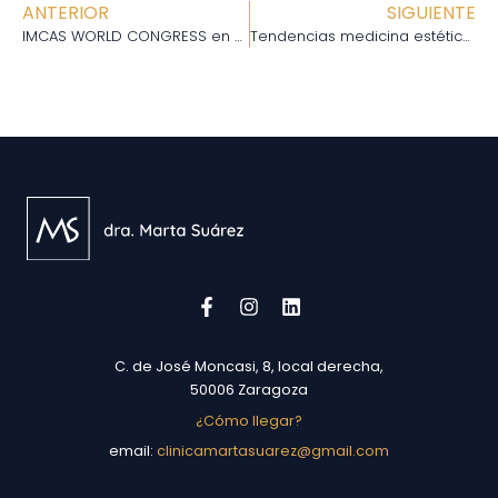
ANTERIOR
SIGUIENTE
IMCAS WORLD CONGRESS en París
Tendencias medicina estética 2020
C. de José Moncasi, 8, local derecha,
50006 Zaragoza
¿Cómo llegar?
email:
clinicamartasuarez@gmail.com